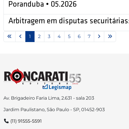
Poranduba • 05.2026
Arbitragem em disputas securitárias:
1
2
3
4
5
6
7
Av. Brigadeiro Faria Lima, 2.631 - sala 203
Jardim Paulistano, São Paulo - SP, 01452-903
(11) 91555-5591