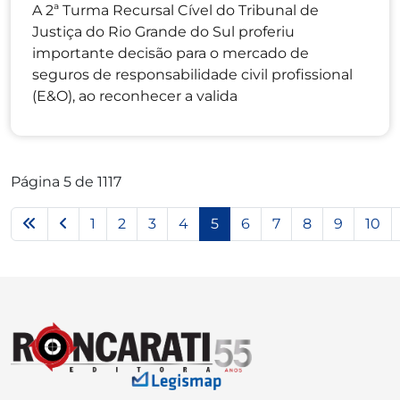
A 2ª Turma Recursal Cível do Tribunal de
Justiça do Rio Grande do Sul proferiu
importante decisão para o mercado de
seguros de responsabilidade civil profissional
(E&O), ao reconhecer a valida
Página 5 de 1117
1
2
3
4
5
6
7
8
9
10