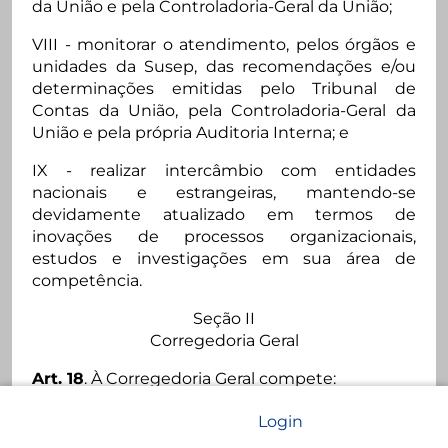
da União e pela Controladoria-Geral da União;
VIII - monitorar o atendimento, pelos órgãos e
unidades da Susep, das recomendações e/ou
determinações emitidas pelo Tribunal de
Contas da União, pela Controladoria-Geral da
União e pela própria Auditoria Interna; e
IX - realizar intercâmbio com entidades
nacionais e estrangeiras, mantendo-se
devidamente atualizado em termos de
inovações de processos organizacionais,
estudos e investigações em sua área de
competência.
Seção II
Corregedoria Geral
Art. 18
. À Corregedoria Geral compete:
I - exercer as atividades de unidade setorial do
Login 
Sistema de Correição do Poder Executivo