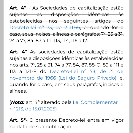
Art. 4º
- As Sociedades de capitalização estão
sujeitas as disposições idênticas às
estabelecidas nos seguintes artigos do
Decreto-lei nº 73, de 21.11.66
, e, quando for o
caso, seus incisos, alíneas e parágrafos: 7º, 25 a 31,
74 a 77, 84, 87 a 111, 113, 114, 116 a 121.
Art. 4º
As sociedades de capitalização estão
sujeitas a disposições idênticas às estabelecidas
nos arts. 7º, 25 a 31, 74 a 77, 84, 87, 88-O, 89 a 111 e
113 a 121-E do
Decreto-Lei nº 73, de 21 de
novembro de 1966 (Lei do Seguro Privado)
, e,
quando for o caso, em seus parágrafos, incisos e
alíneas.
(
Nota:
art. 4º alterado pela
Lei Complementar
nº 213, de 15.01.2025
)
Art. 5º
- O presente Decreto-lei entra em vigor
na data de sua publicação.