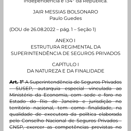
Independência e 134º da República.
JAIR MESSIAS BOLSONARO
Paulo Guedes
(DOU de 26.08.2022 – pág. 1 – Seção 1)
ANEXO I
ESTRUTURA REGIMENTAL DA
SUPERINTENDÊNCIA DE SEGUROS PRIVADOS
CAPÍTULO I
DA NATUREZA E DA FINALIDADE
Art. 1º
A Superintendência de Seguros Privados
- SUSEP, autarquia especial vinculada ao
Ministério da Economia, com sede e foro no
Estado do Rio de Janeiro e jurisdição no
território nacional, tem como finalidade, na
qualidade de executora da política elaborada
pelo Conselho Nacional de Seguros Privados -
CNSP, exercer as competências previstas no