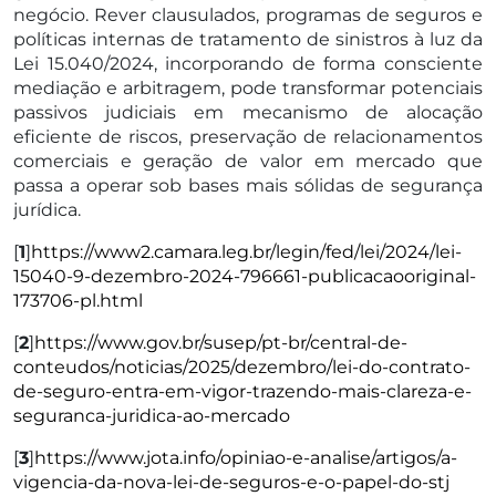
negócio. Rever clausulados, programas de seguros e
políticas internas de tratamento de sinistros à luz da
Lei 15.040/2024, incorporando de forma consciente
mediação e arbitragem, pode transformar potenciais
passivos judiciais em mecanismo de alocação
eficiente de riscos, preservação de relacionamentos
comerciais e geração de valor em mercado que
passa a operar sob bases mais sólidas de segurança
jurídica.
[
1
]
https://www2.camara.leg.br/legin/fed/lei/2024/lei-
15040-9-dezembro-2024-796661-publicacaooriginal-
173706-pl.html
[
2
]
https://www.gov.br/susep/pt-br/central-de-
conteudos/noticias/2025/dezembro/lei-do-contrato-
de-seguro-entra-em-vigor-trazendo-mais-clareza-e-
seguranca-juridica-ao-mercado
[
3
]
https://www.jota.info/opiniao-e-analise/artigos/a-
vigencia-da-nova-lei-de-seguros-e-o-papel-do-stj