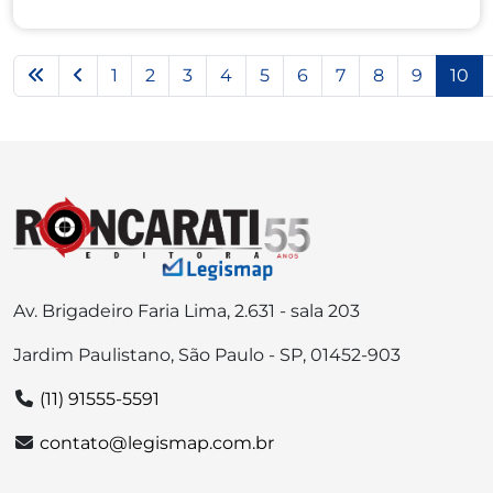
1
2
3
4
5
6
7
8
9
10
Av. Brigadeiro Faria Lima, 2.631 - sala 203
Jardim Paulistano, São Paulo - SP, 01452-903
(11) 91555-5591
contato@legismap.com.br