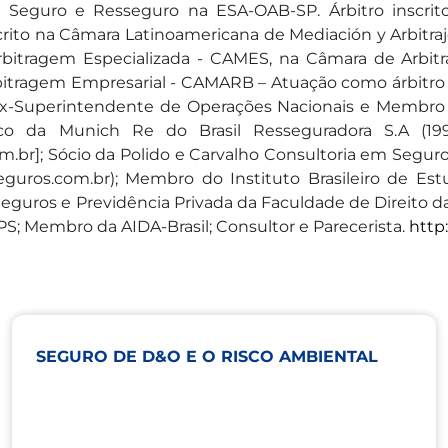
 Seguro e Resseguro na ESA-OAB-SP. Árbitro inscrit
ito na Câmara Latinoamericana de Mediación y Arbitraje
bitragem Especializada - CAMES, na Câmara de Arbi
itragem Empresarial - CAMARB – Atuação como árbitro 
x-Superintendente de Operações Nacionais e Membro do
ico da Munich Re do Brasil Resseguradora S.A (19
m.br]; Sócio da Polido e Carvalho Consultoria em Segur
guros.com.br); Membro do Instituto Brasileiro de Es
guros e Previdência Privada da Faculdade de Direito da
PS; Membro da AIDA-Brasil; Consultor e Parecerista.
http
SEGURO DE D&O E O RISCO AMBIENTAL