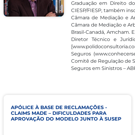
Graduação em Direito do
CIESP/FIESP, também inscr
Câmara de Mediação e Ar
Câmara de Mediação e Arb
Brasil-Canadá, Amcham. E
Diretor Técnico e Juríd
[www.polidoconsultoria.co
Seguros (www.conhecerse
Comitê de Regulação de Se
Seguros em Sinistros – AB
APÓLICE À BASE DE RECLAMAÇÕES -
CLAIMS MADE – DIFICULDADES PARA
APROVAÇÃO DO MODELO JUNTO À SUSEP