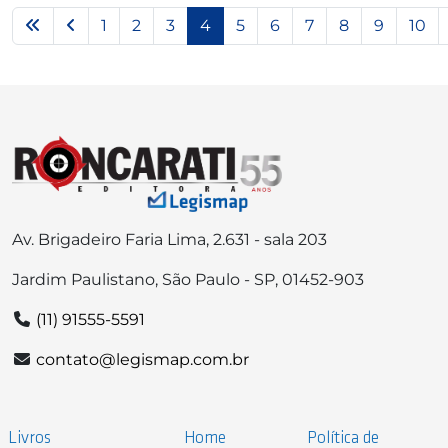
1
2
3
4
5
6
7
8
9
10
Av. Brigadeiro Faria Lima, 2.631 - sala 203
Jardim Paulistano, São Paulo - SP, 01452-903
(11) 91555-5591
contato@legismap.com.br
Livros
Home
Política de