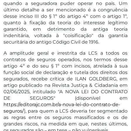
quando a seguradora puder operar no país. Um
último detalhe a ser mencionado é a congruência
desse inciso III do § 1º do artigo 4º com o artigo 1º,
quanto à fixação da teoria do interesse legítimo
garantido, em detrimento da antiga teoria
indenitária, voltada à "coisificação" da garantia
securitária do antigo Código Civil de 1916.
A amplitude geral e irrestrita da LCS a todos os
contratos de seguros operados, nos termos desse
artigo 4º e do seu § 1º com incisos, atrelada à sua
função social de declaração e tutela dos direitos dos
segurados, recebe crítica de ILAN GOLDBERG, em
artigo publicado na Revista Justiça & Cidadania em
02/06/2025, intitulado "A NOVA LEI DO CONTRATO
DE SEGUROS" (disponível em
https://editorajc.com.br/a-nova-lei-do-contrato-de-
seguros/
), para quem a LCS deveria ter segmentado
as regras entre os seguros massificados e os de
grandes riscos, na medida em que, nestes últimos,
os segurados são – em tese – não vulneráveis.