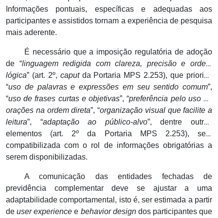
Informações pontuais, específicas e adequadas aos
participantes e assistidos tornam a experiência de pesquisa
mais aderente.
É necessário que a imposição regulatória de adoção
de “
linguagem redigida com clareza, precisão e ordem
lógica
” (art. 2º,
caput
da Portaria MPS 2.253), que priorize
“
uso de palavras e expressões em seu sentido comum
”,
“
uso de frases curtas e objetivas
”, “
preferência pelo uso de
orações na ordem direta
”, “
organização visual que facilite a
leitura
”, “
adaptação ao público-alvo
”, dentre outros
elementos (art. 2º
da Portaria MPS 2.253), seja
compatibilizada com o rol de informações obrigatórias a
serem disponibilizadas.
A comunicação das entidades fechadas de
previdência complementar deve se ajustar a uma
adaptabilidade comportamental, isto é, ser estimada a partir
de
user experience
e
behavior design
dos participantes que