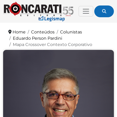
Home
Conteúdos
Colunistas
Eduardo Person Pardini
Mapa Crossover Contexto Corporativo