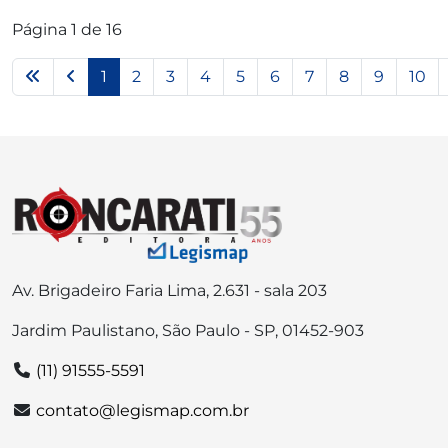
Página 1 de 16
1
2
3
4
5
6
7
8
9
10
Av. Brigadeiro Faria Lima, 2.631 - sala 203
Jardim Paulistano, São Paulo - SP, 01452-903
(11) 91555-5591
contato@legismap.com.br