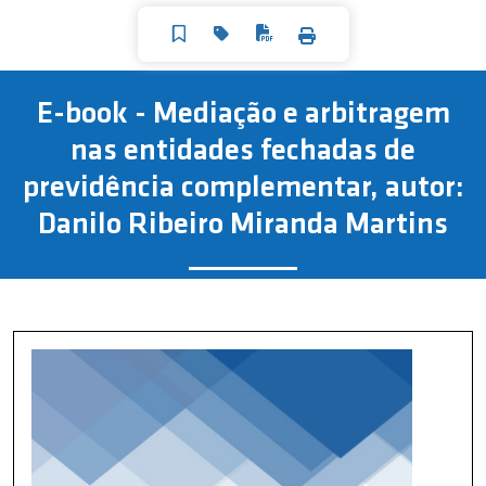
E-book - Mediação e arbitragem
nas entidades fechadas de
previdência complementar, autor:
Danilo Ribeiro Miranda Martins
P
1.
C
I
2.
A