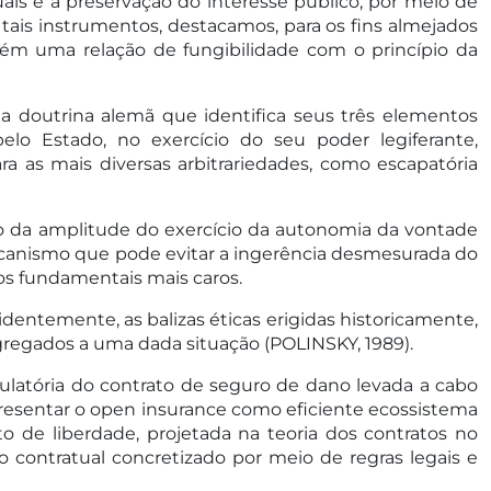
ais e a preservação do interesse público, por meio de
 tais instrumentos, destacamos, para os fins almejados
ntém uma relação de fungibilidade com o princípio da
a doutrina alemã que identifica seus três elementos
elo Estado, no exercício do seu poder legiferante,
 as mais diversas arbitrariedades, como escapatória
ão da amplitude do exercício da autonomia da vontade
mecanismo que pode evitar a ingerência desmesurada do
itos fundamentais mais caros.
identemente, as balizas éticas erigidas historicamente,
agregados a uma dada situação (POLINSKY, 1989).
gulatória do contrato de seguro de dano levada a cabo
resentar o open insurance como eficiente ecossistema
o de liberdade, projetada na teoria dos contratos no
o contratual concretizado por meio de regras legais e