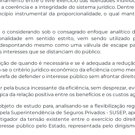
amento entre o livre exercício das liberdades individu
 coerência e a integridade do sistema jurídico. Dentre
rincípio instrumental da proporcionalidade, o qual ma
 o considerando sob o consagrado enfoque analítico d
onalidade em sentido estrito, vem sendo utilizado p
de, despontando mesmo como uma válvula de escape para
 interesses que se distanciam do público.
erição de quando é necessária e se é adequada a reduç
a-se o critério jurídico-econômico da eficiência como 
 tarefa de defender o interesse público sem afrontar dire
r pela busca incessante da eficiência, sem desprezar, ev
ica da relação positiva entre os benefícios e os custos 
jeto de estudo para, analisando-se a flexibilização re
 pela Superintendência de Seguros Privados - SUSEP, ap
gador da tensão existente entre o exercício do direit
eresse público pelo Estado, representada pelo dirigism