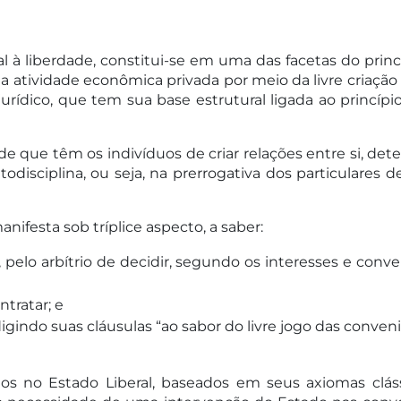
 à liberdade, constitui-se em uma das facetas do princípi
atividade econômica privada por meio da livre criação d
mo jurídico, que tem sua base estrutural ligada ao prin
de que têm os indivíduos de criar relações entre si, de
disciplina, ou seja, na prerrogativa dos particulares d
nifesta sob tríplice aspecto, a saber:
é, pelo arbítrio de decidir, segundo os interesses e con
tratar; e
edigindo suas cláusulas “ao sabor do livre jogo das conv
s no Estado Liberal, baseados em seus axiomas clássi