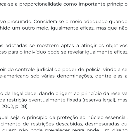
taca-se a proporcionalidade como importante princípio
tivo procurado. Considera-se o meio adequado quando
olhido um outro meio, igualmente eficaz, mas que não
s adotadas se mostrem aptas a atingir os objetivos
so para o indivíduo pode se revelar igualmente eficaz
 do controle judicial do poder de polícia, vindo a se
e-americano sob várias denominações, dentre elas a
io da legalidade, dando origem ao princípio da reserva
da restrição eventualmente fixada (reserva legal), mas
2002, p. 28)
al seja, o princípio da proteção ao núcleo essencial,
cimento de restrições descabidas, desmesuradas ou
ra quem não pode prevalecer regra onde um direito