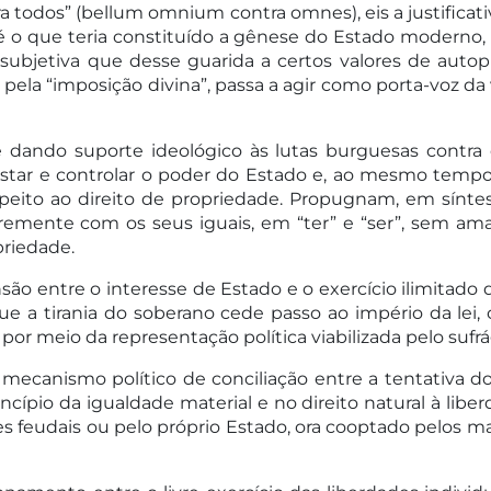
a todos” (bellum omnium contra omnes), eis a justificati
 o que teria constituído a gênese do Estado moderno,
subjetiva que desse guarida a certos valores de auto
 pela “imposição divina”, passa a agir como porta-voz da
 e dando suporte ideológico às lutas burguesas contra o
ontrastar e controlar o poder do Estado e, ao mesmo temp
respeito ao direito de propriedade. Propugnam, em sínt
remente com os seus iguais, em “ter” e “ser”, sem amarr
priedade.
ão entre o interesse de Estado e o exercício ilimitado 
e a tirania do soberano cede passo ao império da lei
por meio da representação política viabilizada pelo sufrá
mecanismo político de conciliação entre a tentativ
io da igualdade material e no direito natural à liberd
ores feudais ou pelo próprio Estado, ora cooptado pelos 