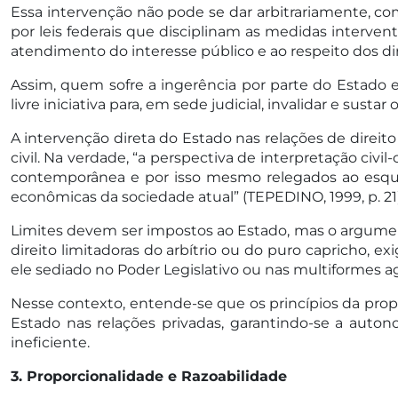
Essa intervenção não pode se dar arbitrariamente, co
por leis federais que disciplinam as medidas interv
atendimento do interesse público e ao respeito dos dir
Assim, quem sofre a ingerência por parte do Estado 
livre iniciativa para, em sede judicial, invalidar e sust
A intervenção direta do Estado nas relações de direit
civil. Na verdade, “a perspectiva de interpretação civi
contemporânea e por isso mesmo relegados ao esquec
econômicas da sociedade atual” (TEPEDINO, 1999, p. 21)
Limites devem ser impostos ao Estado, mas o argument
direito limitadoras do arbítrio ou do puro capricho, e
ele sediado no Poder Legislativo ou nas multiformes ag
Nesse contexto, entende-se que os princípios da prop
Estado nas relações privadas, garantindo-se a aut
ineficiente.
3. Proporcionalidade e Razoabilidade