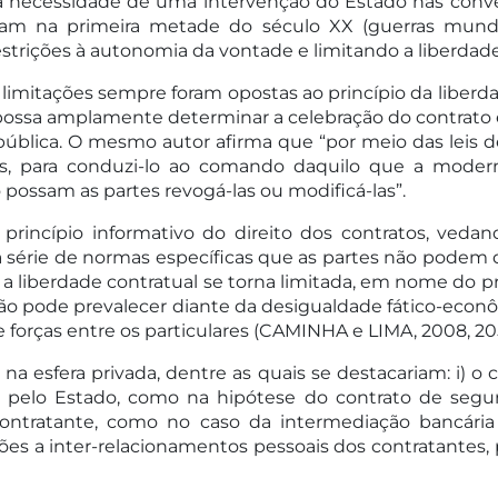
 a necessidade de uma intervenção do Estado nas conve
ram na primeira metade do século XX (guerras mundia
strições à autonomia da vontade e limitando a liberdade
imitações sempre foram opostas ao princípio da liberdad
ossa amplamente determinar a celebração do contrato e 
ública. O mesmo autor afirma que “por meio das leis de
as, para conduzi-lo ao comando daquilo que a moder
possam as partes revogá-las ou modificá-las”.
incípio informativo do direito dos contratos, vedand
uma série de normas específicas que as partes não podem
 a liberdade contratual se torna limitada, em nome do 
 não pode prevalecer diante da desigualdade fático-econô
e forças entre os particulares (CAMINHA e LIMA, 2008, 20
a esfera privada, dentre as quais se destacariam: i) o 
 pelo Estado, como na hipótese do contrato de segur
o contratante, como no caso da intermediação bancária 
ções a inter-relacionamentos pessoais dos contratantes, p