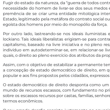
Fugir do estado da natureza, da “guerra de todos contr
necessidade do homem de livrar-se dos seus medos é
premência de se criar uma entidade mitológica inter
Estado, legitimado pela metáfora do contrato social ou
egoísta dos homens por meio do monopólio da força.
Por outro lado, lastreando-se nos ideais iluministas
lockiano. Tais ideais liberalistas erigiram-se para c
capitalismo, baseado na livre iniciativa e no pleno 
indivíduo em autodeterminar-se, em relacionar-se liv
quais, o direito ao pleno exercício dos atributos da pro
Assim, com o objetivo de estabilizar a permanente tens
a concepção de estado democrático de direito, em qu
popular e aos fins propostos pelos cidadãos, expressos 
O estado democrático de direito desponta como um 
mundo de recursos escassos, com fundamento no princíp
sobre os escassos recursos por castas, famílias, senh
termos econômicos.