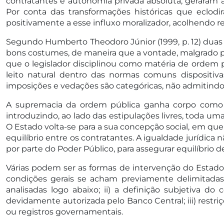
contratantes e autonomia privada absoluta, geraram
Por conta das transformações históricas que eclodi
positivamente a esse influxo moralizador, acolhendo re
Segundo Humberto Theodoro Júnior (1999, p. 12) duas l
bons costumes, de maneira que a vontade, malgrado p
que o legislador disciplinou como matéria de ordem p
leito natural dentro das normas comuns dispositiv
imposições e vedações são categóricas, não admitindo 
A supremacia da ordem pública ganha corpo como pr
introduzindo, ao lado das estipulações livres, toda 
O Estado volta-se para a sua concepção social, em que
equilíbrio entre os contratantes. A igualdade jurídica
por parte do Poder Público, para assegurar equilíbrio d
Várias podem ser as formas de intervenção do Estado n
condições gerais se acham previamente delimitadas
analisadas logo abaixo; ii) a definição subjetiva d
devidamente autorizada pelo Banco Central; iii) restri
ou registros governamentais.