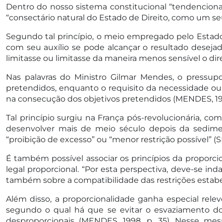
Dentro do nosso sistema constitucional “tendencional
“consectário natural do Estado de Direito, como um seu
Segundo tal princípio, o meio empregado pelo Estad
com seu auxílio se pode alcançar o resultado deseja
limitasse ou limitasse da maneira menos sensível o dir
Nas palavras do Ministro Gilmar Mendes, o pressup
pretendidos, enquanto o requisito da necessidade ou 
na consecução dos objetivos pretendidos (MENDES, 1998
Tal princípio surgiu na França pós-revolucionária, c
desenvolver mais de meio século depois da sedimen
“proibição de excesso” ou “menor restrição possível” (S
É também possível associar os princípios da proporcio
legal proporcional. “Por esta perspectiva, deve-se in
também sobre a compatibilidade das restrições estabel
Além disso, a proporcionalidade ganha especial relev
segundo o qual há que se evitar o esvaziamento d
desproporcionais (MENDES, 1998, p. 35). Nesse me