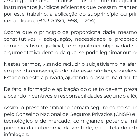
O seu grande desafio consiste justamente no equacion
instrumentos jurídicos eficientes que possam manter a
por este trabalho, a aplicação do subprincípio ou p
razoabilidade (BARROSO, 1998, p. 204).
Ocorre que o princípio da proporcionalidade, mesmo
constitutivos - adequação, necessidade e proporci
administrativo e judicial, sem qualquer objetivida
argumentativa dentro da qual se pode legitimar outros
Nestes termos, visando reduzir o subjetivismo na af
em prol da consecução do interesse público, sobrelev
Estado na esfera privada, ajudando-o, assim, na difícil
De fato, a formação e aplicação do direito devem preza
alocando incentivos e responsabilidades segundo a lóg
Assim, o presente trabalho tomará seguro como seu ob
pelo Conselho Nacional de Seguros Privados (CNSP) e
tecnológico e de mercado, com grande potencial miti
princípio da autonomia da vontade, e a tutela do int
infralegais.