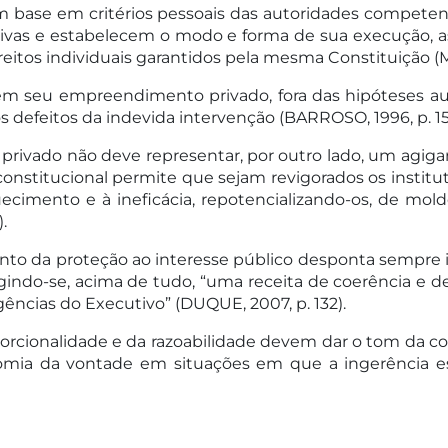
m base em critérios pessoais das autoridades competent
entivas e estabelecem o modo e forma de sua execução,
eitos individuais garantidos pela mesma Constituição (M
em seu empreendimento privado, fora das hipóteses auto
ar os defeitos da indevida intervenção (BARROSO, 1996, p. 15
o privado não deve representar, por outro lado, um agi
l-constitucional permite que sejam revigorados os institut
imento e à ineficácia, repotencializando-os, de mold
.
o da proteção ao interesse público desponta sempre irre
xigindo-se, acima de tudo, “uma receita de coerência e d
ências do Executivo” (DUQUE, 2007, p. 132).
orcionalidade e da razoabilidade devem dar o tom da coe
onomia da vontade em situações em que a ingerência e