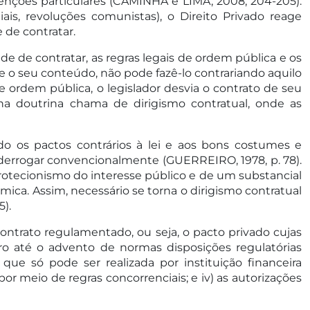
nções particulares (CAMINHA e LIMA, 2008, 204-205).
is, revoluções comunistas), o Direito Privado reage
 de contratar.
e de contratar, as regras legais de ordem pública e os
o seu conteúdo, não pode fazê-lo contrariando aquilo
 ordem pública, o legislador desvia o contrato de seu
na doutrina chama de dirigismo contratual, onde as
o os pactos contrários à lei e aos bons costumes e
 derrogar convencionalmente (GUERREIRO, 1978, p. 78).
protecionismo do interesse público e de um substancial
mica. Assim, necessário se torna o dirigismo contratual
5).
contrato regulamentado, ou seja, o pacto privado cujas
o até o advento de normas disposições regulatórias
que só pode ser realizada por instituição financeira
or meio de regras concorrenciais; e iv) as autorizações