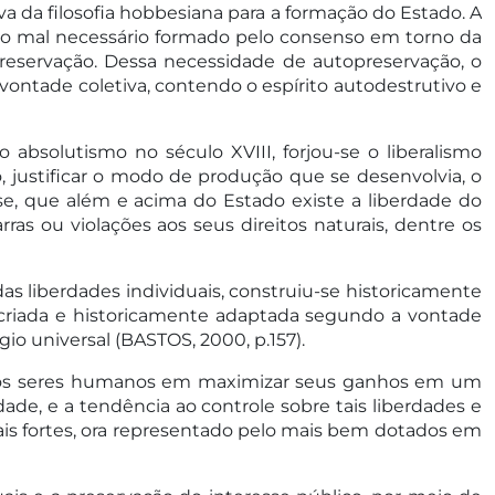
va da filosofia hobbesiana para a formação do Estado. A
 o mal necessário formado pelo consenso em torno da
preservação. Dessa necessidade de autopreservação, o
 vontade coletiva, contendo o espírito autodestrutivo e
 absolutismo no século XVIII, forjou-se o liberalismo
o, justificar o modo de produção que se desenvolvia, o
ese, que além e acima do Estado existe a liberdade do
as ou violações aos seus direitos naturais, dentre os
das liberdades individuais, construiu-se historicamente
, criada e historicamente adaptada segundo a vontade
gio universal (BASTOS, 2000, p.157).
a dos seres humanos em maximizar seus ganhos em um
ade, e a tendência ao controle sobre tais liberdades e
mais fortes, ora representado pelo mais bem dotados em