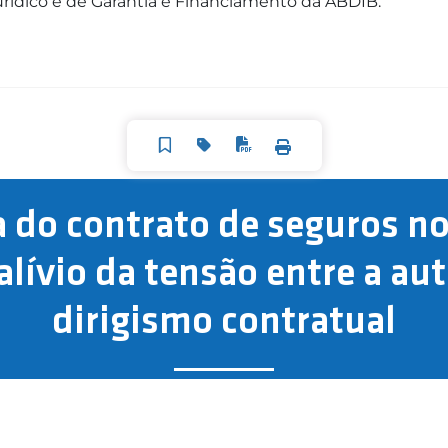
ídico e de Garantia e Financiamento da ABDIB.
a do contrato de seguros n
lívio da tensão entre a au
dirigismo contratual