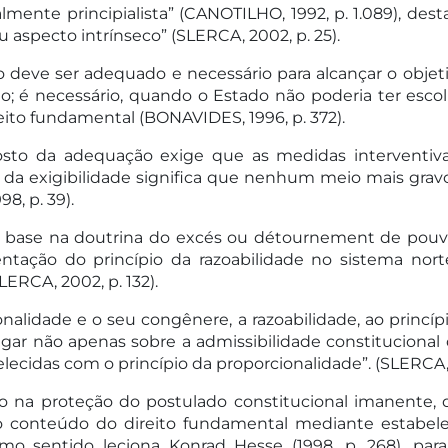
mente principialista” (CANOTILHO, 1992, p. 1.089), des
 aspecto intrínseco” (SLERCA, 2002, p. 25).
o deve ser adequado e necessário para alcançar o obje
do; é necessário, quando o Estado não poderia ter esc
eito fundamental (BONAVIDES, 1996, p. 372).
osto da adequação exige que as medidas interventiva
da exigibilidade significa que nenhum meio mais gravo
, p. 39).
om base na doutrina do excés ou détournement de pouvoir
tação do princípio da razoabilidade no sistema nort
LERCA, 2002, p. 132).
nalidade e o seu congênere, a razoabilidade, ao princíp
dagar não apenas sobre a admissibilidade constitucional 
ecidas com o princípio da proporcionalidade”. (SLERCA, 
o na proteção do postulado constitucional imanente, qu
o conteúdo do direito fundamental mediante estabele
smo sentido leciona Konrad Hesse (1998, p. 268), pa