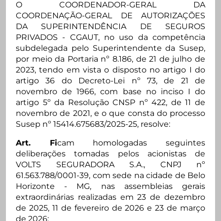
O COORDENADOR-GERAL DA
COORDENAÇÃO-GERAL DE AUTORIZAÇÕES
DA SUPERINTENDÊNCIA DE SEGUROS
PRIVADOS - CGAUT, no uso da competência
subdelegada pelo Superintendente da Susep,
por meio da Portaria nº 8.186, de 21 de julho de
2023, tendo em vista o disposto no artigo I do
artigo 36 do Decreto-Lei nº 73, de 21 de
novembro de 1966, com base no inciso I do
artigo 5º da Resolução CNSP nº 422, de 11 de
novembro de 2021, e o que consta do processo
Susep nº 15414.675683/2025-25, resolve:
Art. Fi
cam homologadas seguintes
deliberações tomadas pelos acionistas de
VOLTS SEGURADORA S.A., CNPJ nº
61.563.788/0001-39, com sede na cidade de Belo
Horizonte - MG, nas assembleias gerais
extraordinárias realizadas em 23 de dezembro
de 2025, 11 de fevereiro de 2026 e 23 de março
de 2026: