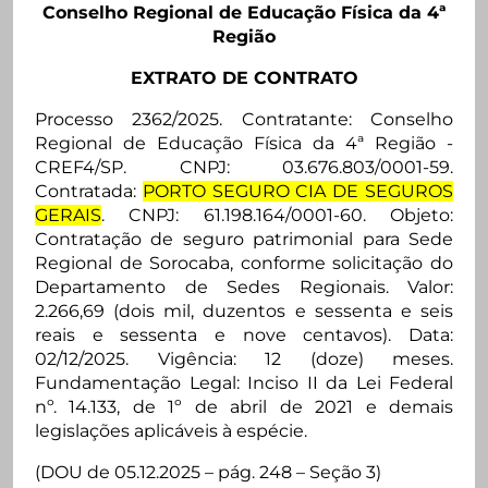
Conselho Regional de Educação Física da 4ª
Região
EXTRATO DE CONTRATO
Processo 2362/2025. Contratante: Conselho
Regional de Educação Física da 4ª Região -
CREF4/SP. CNPJ: 03.676.803/0001-59.
Contratada:
PORTO SEGURO CIA DE SEGUROS
GERAIS
. CNPJ: 61.198.164/0001-60. Objeto:
Contratação de seguro patrimonial para Sede
Regional de Sorocaba, conforme solicitação do
Departamento de Sedes Regionais. Valor:
2.266,69 (dois mil, duzentos e sessenta e seis
reais e sessenta e nove centavos). Data:
02/12/2025. Vigência: 12 (doze) meses.
Fundamentação Legal: Inciso II da Lei Federal
nº. 14.133, de 1º de abril de 2021 e demais
legislações aplicáveis à espécie.
(DOU de 05.12.2025 – pág. 248 – Seção 3)