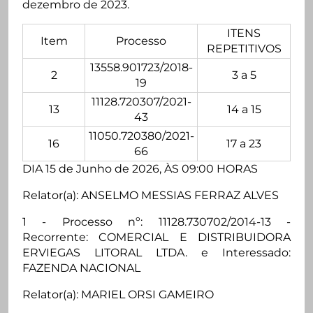
dezembro de 2023.
ITENS
Item
Processo
REPETITIVOS
13558.901723/2018-
2
3 a 5
19
11128.720307/2021-
13
14 a 15
43
11050.720380/2021-
16
17 a 23
66
DIA 15 de Junho de 2026, ÀS 09:00 HORAS
Relator(a): ANSELMO MESSIAS FERRAZ ALVES
1 - Processo nº: 11128.730702/2014-13 -
Recorrente: COMERCIAL E DISTRIBUIDORA
ERVIEGAS LITORAL LTDA. e Interessado:
FAZENDA NACIONAL
Relator(a): MARIEL ORSI GAMEIRO