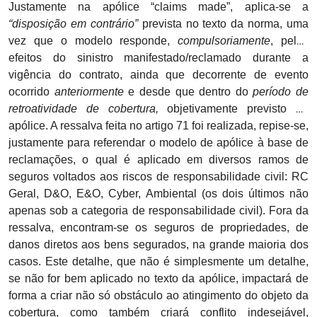
Justamente na apólice “claims made”, aplica-se a
“disposição em contrário”
prevista no texto da norma, uma
vez que o modelo responde,
compulsoriamente
, pelos
efeitos do sinistro manifestado/reclamado durante a
vigência do contrato, ainda que decorrente de evento
ocorrido
anteriormente
e desde que dentro do
período de
retroatividade de cobertura,
objetivamente previsto na
apólice. A ressalva feita no artigo 71 foi realizada, repise-se,
justamente para referendar o modelo de apólice à base de
reclamações, o qual é aplicado em diversos ramos de
seguros voltados aos riscos de responsabilidade civil: RC
Geral, D&O, E&O, Cyber, Ambiental (os dois últimos não
apenas sob a categoria de responsabilidade civil). Fora da
ressalva, encontram-se os seguros de propriedades, de
danos diretos aos bens segurados, na grande maioria dos
casos. Este detalhe, que não é simplesmente um detalhe,
se não for bem aplicado no texto da apólice, impactará de
forma a criar não só obstáculo ao atingimento do objeto da
cobertura, como também criará conflito indesejável,