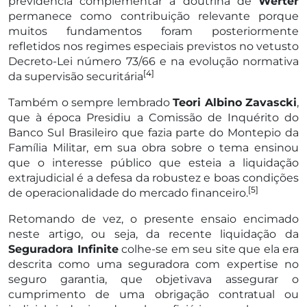
previdência complementar a doutrina de
Werter
permanece como contribuição relevante porque
muitos fundamentos foram posteriormente
refletidos nos regimes especiais previstos no vetusto
Decreto-Lei número 73/66 e na evolução normativa
[4]
da supervisão securitária
Também o sempre lembrado
Teori Albino Zavascki
,
que à época Presidiu a Comissão de Inquérito do
Banco Sul Brasileiro que fazia parte do Montepio da
Família Militar, em sua obra sobre o tema ensinou
que o interesse público que esteia a liquidação
extrajudicial é a defesa da robustez e boas condições
[5]
de operacionalidade do mercado financeiro.
Retomando de vez, o presente ensaio encimado
neste artigo, ou seja, da recente liquidação da
Seguradora Infinite
colhe-se em seu site que ela era
descrita como uma seguradora com expertise no
seguro garantia, que objetivava assegurar o
cumprimento de uma obrigação contratual ou