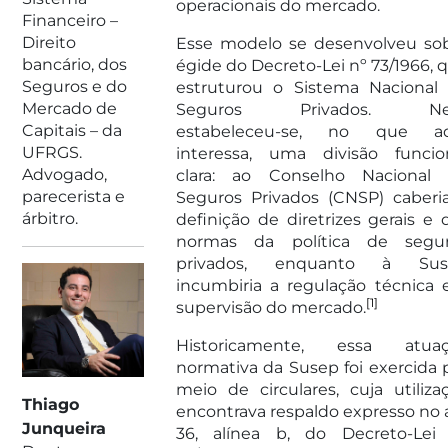
operacionais do mercado.
Financeiro –
Direito
Esse modelo se desenvolveu so
bancário, dos
égide do Decreto-Lei nº 73/1966, 
Seguros e do
estruturou o Sistema Nacional
Mercado de
Seguros Privados. Nel
Capitais – da
estabeleceu-se, no que aq
UFRGS.
interessa, uma divisão funcio
Advogado,
clara: ao Conselho Nacional
parecerista e
Seguros Privados (CNSP) caberi
árbitro.
definição de diretrizes gerais e 
normas da política de segu
privados, enquanto à Sus
incumbiria a regulação técnica 
[1]
supervisão do mercado.
Historicamente, essa atua
normativa da Susep foi exercida 
meio de circulares, cuja utiliza
Thiago
encontrava respaldo expresso no a
Junqueira
36, alínea b, do Decreto-Lei