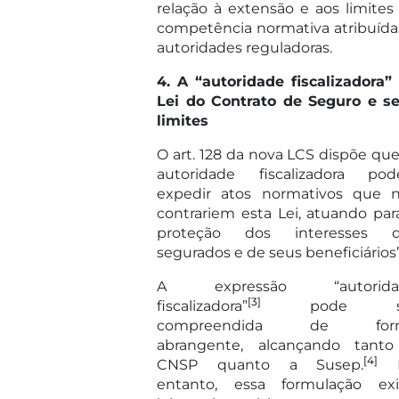
relação à extensão e aos limites
competência normativa atribuída
autoridades reguladoras.
4. A “autoridade fiscalizadora”
Lei do Contrato de Seguro e s
limites
O art. 128 da nova LCS dispõe que
autoridade fiscalizadora pod
expedir atos normativos que 
contrariem esta Lei, atuando par
proteção dos interesses d
segurados e de seus beneficiários”
A expressão “autorida
[3]
fiscalizadora”
pode se
compreendida de for
abrangente, alcançando tant
[4]
CNSP quanto a Susep.
N
entanto, essa formulação ex