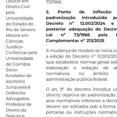
Doutor em
73/1966.
Direito Civil
2. Ponto de inflexão:
pela
padronização introduzida p
Universidade
Decreto nº 12.002/2024 e
do Estado do
posterior adequação do Decre
Rio de Janeiro.
Lei nº 73/1966 pela L
Mestre em
Complementar nº 213/2025
Ciências
Jurídico-
A mudança de modelo se inicia 
Civilísticas pela
a edição do Decreto nº 12.002/20
Universidade
que estabelece normas gerais so
de Coimbra.
elaboração e redação de a
Sócio-
normativos no âmbito 
fundador do
administração pública federal.
escritório
Junqueira &
O art. 9º do decreto introduz 
Gelbecke
diretriz objetiva de padronização:
Advogados.
atos normativos inferiores a decr
Professor de
devem ser editados sob a forma
Direito do
portarias ou instruções normativ
Seguro e