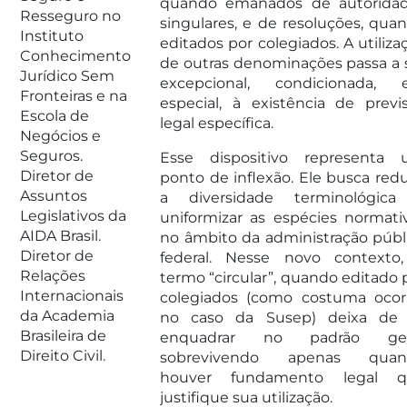
quando emanados de autorida
Resseguro no
singulares, e de resoluções, qua
Instituto
editados por colegiados. A utiliza
Conhecimento
de outras denominações passa a 
Jurídico Sem
excepcional, condicionada,
Fronteiras e na
especial, à existência de previ
Escola de
legal específica.
Negócios e
Seguros.
Esse dispositivo representa
Diretor de
ponto de inflexão. Ele busca redu
Assuntos
a diversidade terminológic
Legislativos da
uniformizar as espécies normati
AIDA Brasil.
no âmbito da administração públ
Diretor de
federal. Nesse novo contexto
Relações
termo “circular”, quando editado 
Internacionais
colegiados (como costuma ocor
da Academia
no caso da Susep) deixa de
Brasileira de
enquadrar no padrão gera
Direito Civil.
sobrevivendo apenas quan
houver fundamento legal q
justifique sua utilização.