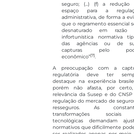
seguro; (...) (f) a redução
espaço para a regulaç
administrativa, de forma a evi
que o regramento essencial s
desnaturado em razão 
infortunística normativa típ
das agências ou de su
capturas pelo pod
[7]
econômico”
.
A preocupação com a captu
regulatória deve ter semp
destaque na experiência brasilei
porém não afasta, por certo
relevância da Susep e do CNSP
regulação do mercado de seguro
resseguros. As constant
transformações sociais
tecnológicas demandam ajus
normativos que dificilmente po
ser realizados apenas por meio