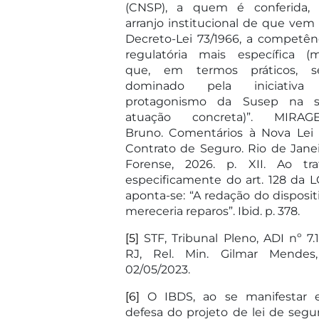
(CNSP), a quem é conferida,
arranjo institucional de que vem
Decreto-Lei 73/1966, a competên
regulatória mais específica (
que, em termos práticos, s
dominado pela iniciativa
protagonismo da Susep na 
atuação concreta)”. MIRAG
Bruno. Comentários à Nova Lei
Contrato de Seguro. Rio de Janei
Forense, 2026. p. XII. Ao tra
especificamente do art. 128 da L
aponta-se: “A redação do disposit
mereceria reparos”. Ibid. p. 378.
[5]
STF, Tribunal Pleno, ADI nº 7.1
RJ, Rel. Min. Gilmar Mendes,
02/05/2023.
[6]
O IBDS, ao se manifestar
defesa do projeto de lei de segu