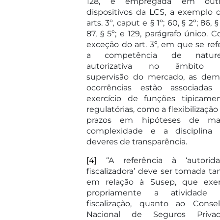
128, é empregada em outr
dispositivos da LCS, a exemplo 
arts. 3º, caput e § 1º; 60, § 2º; 86, §
87, § 5º; e 129, parágrafo único. 
exceção do art. 3º, em que se ref
a competência de nature
autorizativa no âmbito 
supervisão do mercado, as dem
ocorrências estão associadas
exercício de funções tipicame
regulatórias, como a flexibilização
prazos em hipóteses de ma
complexidade e a disciplina
deveres de transparência.
[4]
“A referência à ‘autorid
fiscalizadora’ deve ser tomada ta
em relação à Susep, que exe
propriamente a atividade 
fiscalização, quanto ao Conse
Nacional de Seguros Priva