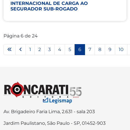
INTERNACIONAL DE CARGA AO
SEGURADOR SUB-ROGADO
Página 6 de 24
1
2
3
4
5
6
7
8
9
10
Av. Brigadeiro Faria Lima, 2.631 - sala 203
Jardim Paulistano, São Paulo - SP, 01452-903