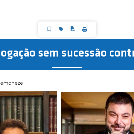
ogação sem sucessão cont
Cremoneze