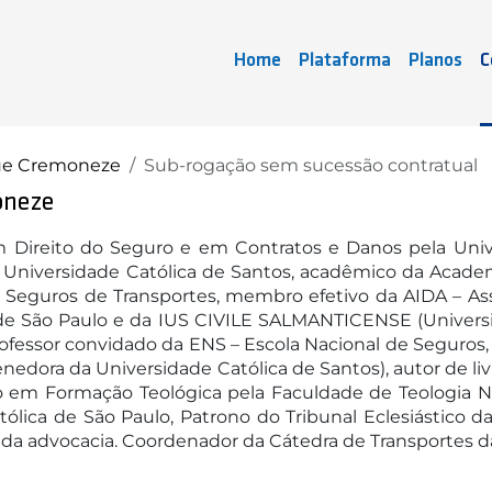
Home
Plataforma
Planos
C
ue Cremoneze
Sub-rogação sem sucessão contratual
oneze
m Direito do Seguro e em Contratos e Danos pela Uni
 Universidade Católica de Santos, acadêmico da Academia
 Seguros de Transportes, membro efetivo da AIDA – Ass
de São Paulo e da IUS CIVILE SALMANTICENSE (Universid
professor convidado da ENS – Escola Nacional de Seguros
dora da Universidade Católica de Santos), autor de livr
o em Formação Teológica pela Faculdade de Teologia No
atólica de São Paulo, Patrono do Tribunal Eclesiástic
r da advocacia. Coordenador da Cátedra de Transportes 