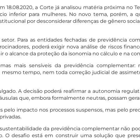
Em 18.08.2020, a Corte já analisou matéria próxima no T
io inferior para mulheres. No novo tema, porém, a qu
titucional por desconsiderar diferenças de gênero soci
o setor. Para as entidades fechadas de previdência c
trocinadores, poderá exigir nova análise de riscos finan
r o alcance da proteção da isonomia no cálculo e na c
mas mais sensíveis da previdência complementar: n
Ao mesmo tempo, nem toda correção judicial de assimetria
ulgado. A decisão poderá reafirmar a autonomia regul
 cláusulas que, embora formalmente neutras, possam ger
s pelo impacto nos processos suspensos, mas pelo prec
privadas.
 sustentabilidade da previdência complementar não pode
o. O desafio está em construir uma solução que prese