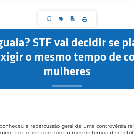
uala? STF vai decidir se p
igir o mesmo tempo de co
mulheres
reconheceu a repercussão geral de uma controvérsia r
egulamento de plano que exige o mesmo tempo de cont