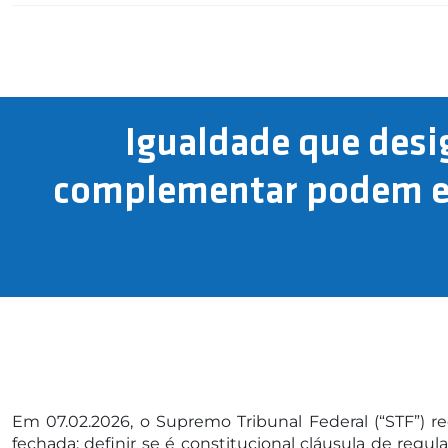
Igualdade que desig
complementar podem ex
Em 07.02.2026, o Supremo Tribunal Federal (“STF”) 
fechada: definir se é constitucional cláusula de r