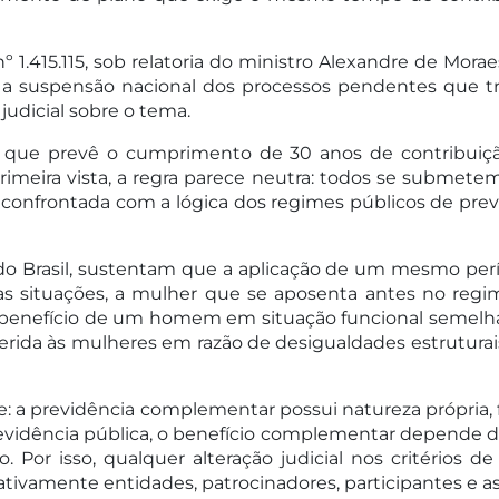
º 1.415.115, sob relatoria do ministro Alexandre de Mor
u a suspensão nacional dos processos pendentes que t
judicial sobre o tema.
que prevê o cumprimento de 30 anos de contribuição
primeira vista, a regra parece neutra: todos se submet
é confrontada com a lógica dos regimes públicos de pr
 do Brasil, sustentam que a aplicação de um mesmo perí
 situações, a mulher que se aposenta antes no regime 
benefício de um homem em situação funcional semelhant
ferida às mulheres em razão de desigualdades estruturai
 a previdência complementar possui natureza própria, 
revidência pública, o benefício complementar depende da
. Por isso, qualquer alteração judicial nos critérios d
tivamente entidades, patrocinadores, participantes e as