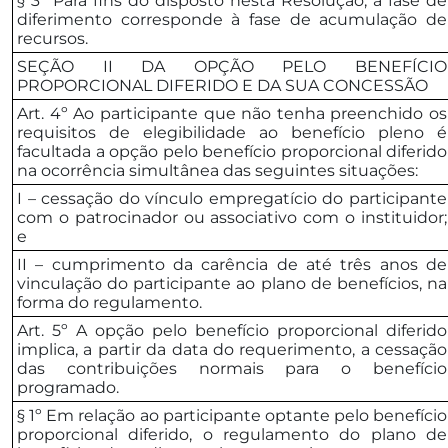
§ 3º Para fins do disposto nesta Resolução, a fase de
diferimento corresponde à fase de acumulação de
recursos.
SEÇÃO II DA OPÇÃO PELO BENEFÍCIO
PROPORCIONAL DIFERIDO E DA SUA CONCESSÃO
Art. 4º Ao participante que não tenha preenchido os
requisitos de elegibilidade ao benefício pleno é
facultada a opção pelo benefício proporcional diferido
na ocorrência simultânea das seguintes situações:
I – cessação do vínculo empregatício do participante
com o patrocinador ou associativo com o instituidor;
e
II – cumprimento da carência de até três anos de
vinculação do participante ao plano de benefícios, na
forma do regulamento.
Art. 5º A opção pelo benefício proporcional diferido
implica, a partir da data do requerimento, a cessação
das contribuições normais para o benefício
programado.
§ 1º Em relação ao participante optante pelo benefício
proporcional diferido, o regulamento do plano de