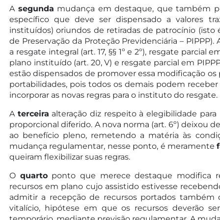
A
segunda
mudança em destaque, que também po
específico que deve ser dispensado a valores tra
instituídos) oriundos de retiradas de patrocínio (is
de Preservação da Proteção Previdenciária – PIPPP). 
a resgate integral (art. 17, §§ 1º e 2º), resgate parcial 
plano instituído (art. 20, V) e resgate parcial em PI
estão dispensados de promover essa modificação os 
portabilidades, pois todos os demais podem receber 
incorporar as novas regras para o instituto do resgate.
A
terceira
alteração diz respeito à elegibilidade par
proporcional diferido. A nova norma (art. 6º) deixou d
ao benefício pleno, remetendo a matéria às condi
mudança regulamentar, nesse ponto, é meramente
queiram flexibilizar suas regras.
O
quarto
ponto que merece destaque modifica reg
recursos em plano cujo assistido estivesse recebendo be
admitir a recepção de recursos portados também q
vitalício, hipótese em que os recursos deverão se
temporário, mediante previsão regulamentar. A mud