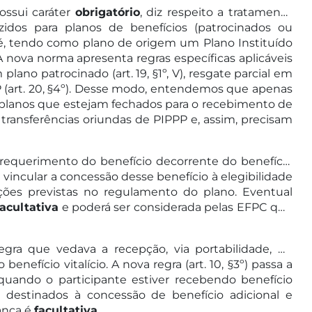
ssui caráter
obrigatório
, diz respeito a tratamento
zidos para planos de benefícios (patrocinados ou
to é, tendo como plano de origem um Plano Instituído
A nova norma apresenta regras específicas aplicáveis
em plano patrocinado (art. 19, §1º, V), resgate parcial em
PPP (art. 20, §4º). Desse modo, entendemos que apenas
planos que estejam fechados para o recebimento de
transferências oriundas de PIPPP e, assim, precisam
a requerimento do benefício decorrente do benefício
e vincular a concessão desse benefício à elegibilidade
ções previstas no regulamento do plano. Eventual
facultativa
e poderá ser considerada pelas EFPC que
ra que vedava a recepção, via portabilidade, de
nefício vitalício. A nova regra (art. 10, §3º) passa a
uando o participante estiver recebendo benefício
r destinados à concessão de benefício adicional e
ança é
facultativa
.