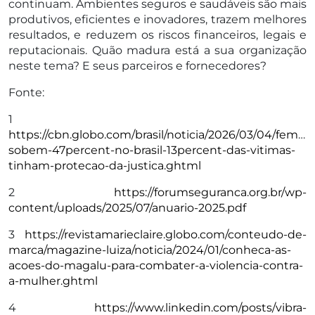
continuam. Ambientes seguros e saudáveis são mais
produtivos, eficientes e inovadores, trazem melhores
resultados, e reduzem os riscos financeiros, legais e
reputacionais. Quão madura está a sua organização
neste tema? E seus parceiros e fornecedores?
Fonte:
1
https://cbn.globo.com/brasil/noticia/2026/03/04/feminic
sobem-47percent-no-brasil-13percent-das-vitimas-
tinham-protecao-da-justica.ghtml
2
https://forumseguranca.org.br/wp-
content/uploads/2025/07/anuario-2025.pdf
3
https://revistamarieclaire.globo.com/conteudo-de-
marca/magazine-luiza/noticia/2024/01/conheca-as-
acoes-do-magalu-para-combater-a-violencia-contra-
a-mulher.ghtml
4
https://www.linkedin.com/posts/vibra-