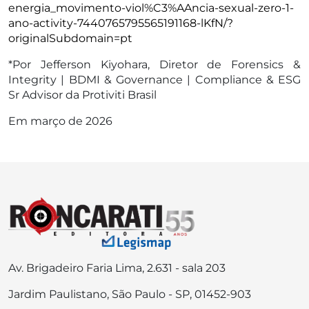
energia_movimento-viol%C3%AAncia-sexual-zero-1-
ano-activity-7440765795565191168-lKfN/?
originalSubdomain=pt
*Por Jefferson Kiyohara,
Diretor de Forensics &
Integrity | BDMI & Governance | Compliance & ESG
Sr Advisor
da Protiviti Brasil
Em março de 2026
Av. Brigadeiro Faria Lima, 2.631 - sala 203
Jardim Paulistano, São Paulo - SP, 01452-903