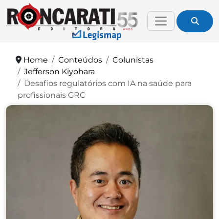
Home
Conteúdos
Colunistas
Jefferson Kiyohara
Desafios regulatórios com IA na saúde para
profissionais GRC