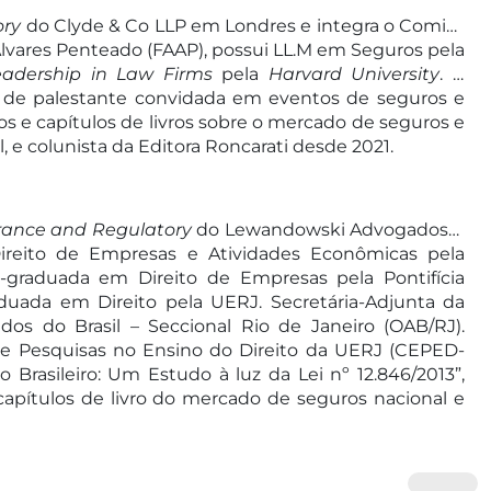
ory
do Clyde & Co LLP em Londres e integra o Comitê
Álvares Penteado (FAAP), possui LL.M em Seguros pela
eadership in Law Firms
pela
Harvard University
. É
m de palestante convidada em eventos de seguros e
gos e capítulos de livros sobre o mercado de seguros e
 e colunista da Editora Roncarati desde 2021.
rance and Regulatory
do Lewandowski Advogados e
ireito de Empresas e Atividades Econômicas pela
-graduada em Direito de Empresas pela Pontifícia
aduada em Direito pela UERJ. Secretária-Adjunta da
s do Brasil – Seccional Rio de Janeiro (OAB/RJ).
s e Pesquisas no Ensino do Direito da UERJ (CEPED-
 Brasileiro: Um Estudo à luz da Lei nº 12.846/2013”,
 capítulos de livro do mercado de seguros nacional e