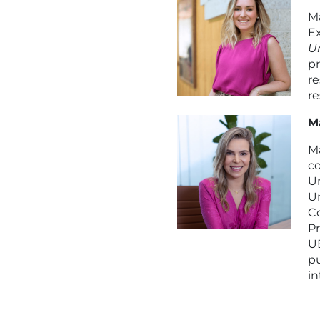
Ma
Ex
U
p
re
re
M
Ma
c
U
Un
C
Pr
UE
pu
in