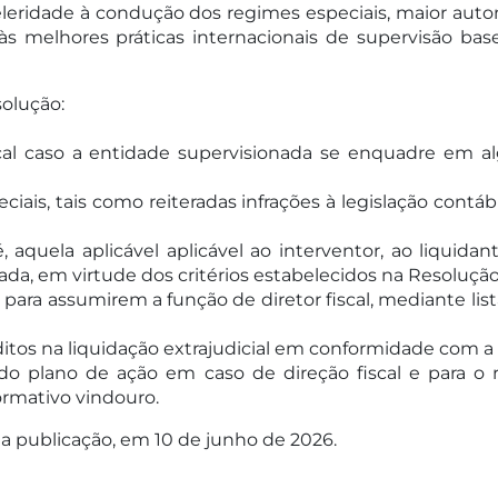
celeridade à condução dos regimes especiais, maior auto
s melhores práticas internacionais de supervisão bas
solução:
scal caso a entidade supervisionada se enquadre em a
ais, tais como reiteradas infrações à legislação contábi
, aquela aplicável aplicável ao interventor, ao liquidan
ada, em virtude dos critérios estabelecidos na Resoluçã
s para assumirem a função de diretor fiscal, mediante li
éditos na liquidação extrajudicial em conformidade com a L
do plano de ação em caso de direção fiscal e para o re
ormativo vindouro.
ua publicação, em 10 de junho de 2026.