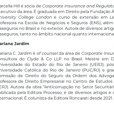
rcella Hill é sócia de
Corporate Insurance and Regulat
ecutivo da área. É graduada em Direito pela Fundação 
niversity College London
e curso de extensão em
L
rofessora na Escola de Negócios e Seguros (ENS), alé
sseguros no Brasil e no exterior. Autora de diversos arti
sseguros, tanto no âmbito nacional quanto internacional,
ariana Jardim
riana C. Jardim é
of counsel
da área de
Corporate Insu
onsultora do Clyde & Co LLP no Brasil. Mestre em D
niversidade do Estado do Rio de Janeiro (UERJ), pós
iversidade Católica do Rio de Janeiro (PUC/RJ) e gr
omissão de Direito do Seguro da Ordem dos Advogado
ofessora de Direito Empresarial no Centro de Estudo
RJ). Autora da obra “Anticorrupção no Setor Securitário
blicada pela Editora Processo, e de diversos artigos e
ternacional. É colunista da Editora Roncarati desde 2021.