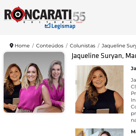
Home
Conteúdos
Colunistas
Jaqueline Sury
Jaqueline Suryan, Mar
J
Ja
Cl
Pr
In
Co
pr
na
Ma