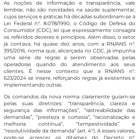
As noções de informação e transparência, vale
lembrar, não são novidades na saúde suplementar,
cujos serviços e práticas há décadas subordinam-se à
Lei Federal n°. 8.078/1990, o Código de Defesa do
Consumidor (CDC), lei que expressamente consagra
os referidos deveres e princípios. Além disso, o setor
já contava, há quase dez anos, com a RN/ANS n°.
395/2016, norma que, alicerçada no CDC, já impunha
uma série de regras a serem observadas pelas
operadoras quando do atendimento aos seus
clientes. É nesse contexto que a RN/ANS n°.
623/2024 se insere, reforçando regras já existentes e
implementando outras.
Os comandos da nova norma claramente guiam-se
pelas suas diretrizes: “transparência, clareza e
segurança das informações”, “rastreabilidade das
demandas”, “presteza e cortesia”, “racionalização e
melhoria contínua”, “tempestividade” e
“resolutividade da demanda” (art. 4°). A esses valores,
pode-se acrescer os ditames do Decreto n°.