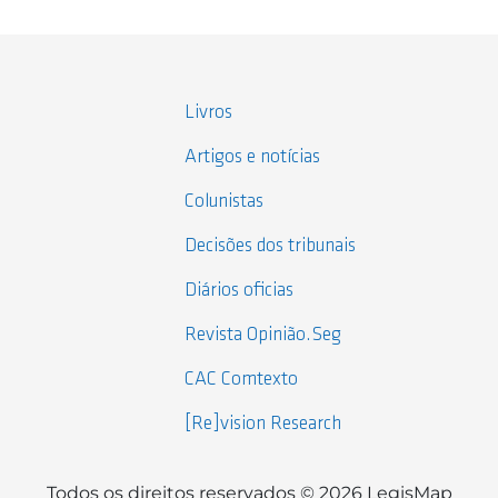
Livros
Artigos e notícias
Colunistas
Decisões dos tribunais
Diários oficias
Revista Opinião.Seg
CAC Comtexto
[Re]vision Research
Todos os direitos reservados © 2026 LegisMap