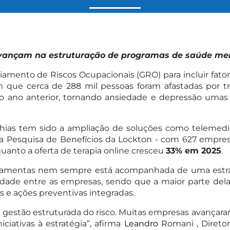
ançam na estruturação de programas de saúde men
amento de Riscos Ocupacionais (GRO) para incluir fatore
 que cerca de 288 mil pessoas foram afastadas por 
ano anterior, tornando ansiedade e depressão umas d
hias tem sido a ampliação de soluções como telemedic
 da Pesquisa de Benefícios da Lockton - com 627 empre
quanto a oferta de terapia online cresceu
33% em 2025
.
rramentas nem sempre está acompanhada de uma estratég
idade entre as empresas, sendo que a maior parte del
 e ações preventivas integradas.
 gestão estruturada do risco. Muitas empresas avançara
iativas à estratégia”, afirma
Leandro
Romani , Direto