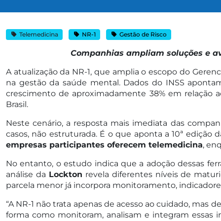
Telemedicina
NR-1
Gestão de Risco
Companhias ampliam soluções e av
A atualização da NR-1, que amplia o escopo do Gerenci
na gestão da saúde mental. Dados do INSS apontam
crescimento de aproximadamente 38% em relação ao 
Brasil.
Neste cenário, a resposta mais imediata das compan
casos, não estruturada. É o que aponta a 10ª edição
empresas participantes oferecem telemedicina
, en
No entanto, o estudo indica que a adoção dessas fe
análise da
Lockton
revela diferentes níveis de matur
parcela menor já incorpora monitoramento, indicadores
“A NR-1 não trata apenas de acesso ao cuidado, mas de
forma como monitoram, analisam e integram essas inic